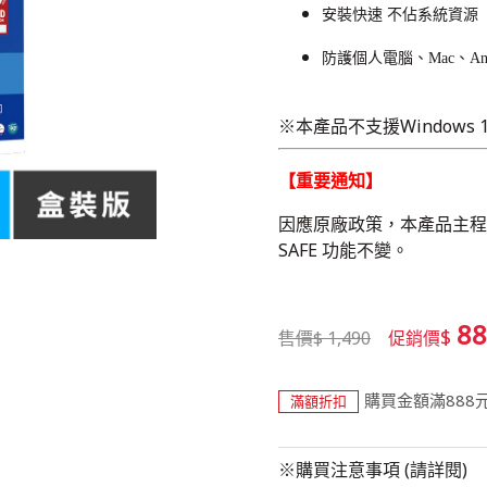
安裝快速 不佔系統資源
防護個人電腦、Mac、And
※本產品不支援Windows 
【重要通知】
因應原廠政策，本產品主程式已更名
SAFE 功能不變。
88
$
售價
$
1,490
促銷價
購買金額滿888
滿額折扣
※購買注意事項 (請詳閱)