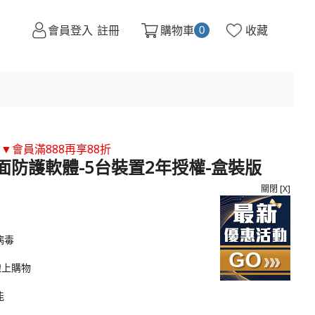
會員登入
註冊
購物車
收藏
0
8▼會員滿888再享88折
FE 全面防護軟體-5台裝置2年授權-盒裝版
關閉 [X]
病毒
線上購物
能