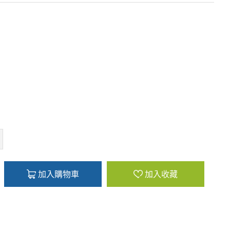
加入購物車
加入收藏