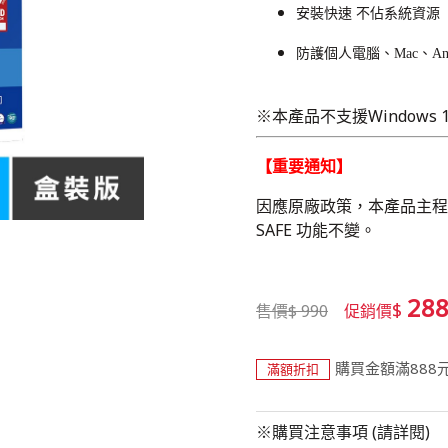
安裝快速 不佔系統資源
防護個人電腦、Mac、And
※本產品不支援Windows 
【重要通知】
因應原廠政策，本產品主程式已更名
SAFE 功能不變。
28
$
售價
$
990
促銷價
購買金額滿888
滿額折扣
※購買注意事項 (請詳閱)