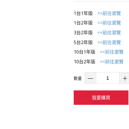
1台1年版
<<前往瀏覽
1台2年版
<<前往瀏覽
3台2年版
<<前往瀏覽
5台2年版
<<前往瀏覽
10台1年版
<<前往瀏覽
10台2年版
<<前往瀏覽
數量
我要購買