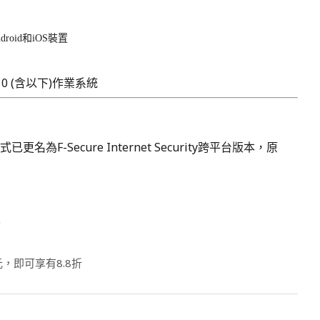
roid和iOS裝置
10 (含以下)作業系統
為F-Secure Internet Security跨平台版本，原
8
元，即可享有8.8折