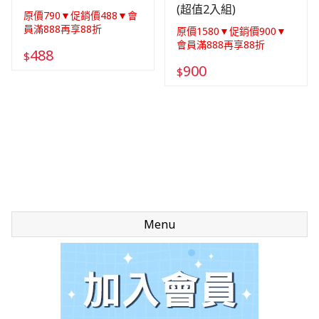
(超值2入組)
原價790▼促銷價488▼會
員滿888再享88折
原價1580▼促銷價900▼
會員滿888再享88折
488
$
900
$
Menu