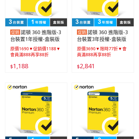
諾頓 360 進階版-3
諾頓 360 進階版-3
台裝置1年授權-盒裝版
台裝置3年授權-盒裝版
原價1690▼促銷價1188▼
原價3690▼限時77折▼會
會員滿888再享88折
員滿888再享88折
1,188
2,841
$
$