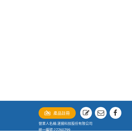
產品註冊
營業人名稱:湛揚科技股份有限公司
統一編號:27760799