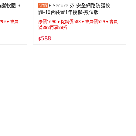
路防護軟體-3
F-Secure 芬-安全網路防護軟
體-10台裝置1年授權-數位版
799▼會員
原價1690▼促銷價588▼會員價529▼會員
滿888再享88折
588
$