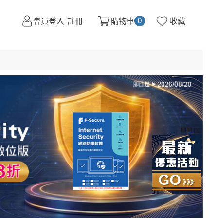
會員登入
註冊
購物車
收藏
0
關閉 [X]