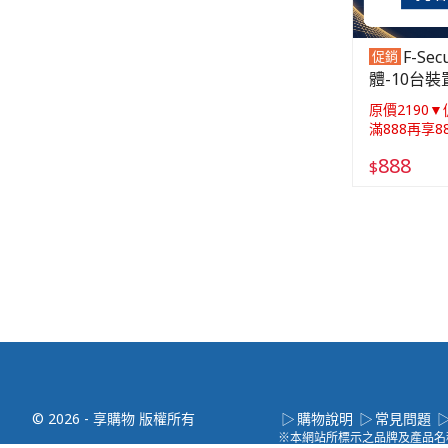
F-Se
體-10台
原價2190
滿888再享8
888
$
© 2026 - 享購物 版權所有
購物說明
常見問題
※本網站所標示之品牌及產品名