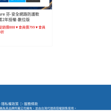
cure 芬-安全網路防護軟
裝置2年授權-數位版
▼促銷價888▼會員價799▼會員
8折
隱私權政策
服務條款
稱為其品牌所屬公司擁有，並由台灣代理商授權銷售使用。