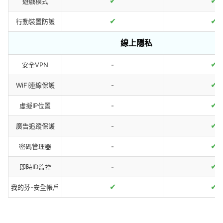
✔
✔
遊戲模式
✔
✔
行動裝置防護
線上隱私
✔
安全VPN
-
✔
WiFi連線保護
-
✔
虛擬IP位置
-
✔
廣告追蹤保護
-
✔
密碼管理器
-
✔
即時ID監控
-
✔
✔
我的芬-安全帳戶