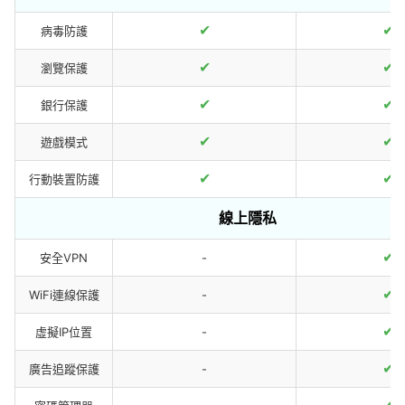
✔
✔
病毒防護
✔
✔
瀏覽保護
✔
✔
銀行保護
✔
✔
遊戲模式
✔
✔
行動裝置防護
線上隱私
✔
安全VPN
-
✔
WiFi連線保護
-
✔
虛擬IP位置
-
✔
廣告追蹤保護
-