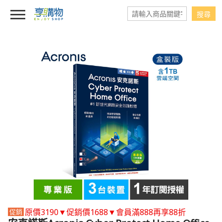
原價3190▼促銷價1688▼會員滿888再享88折