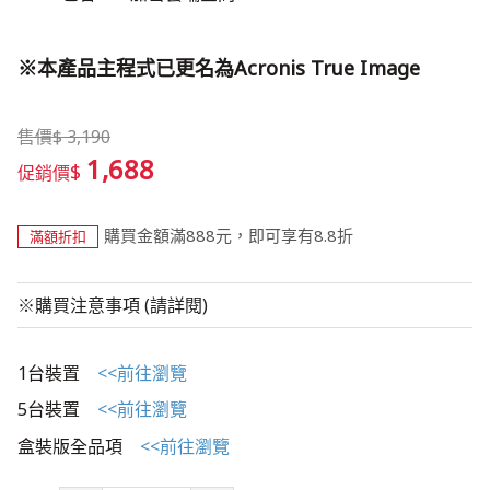
​※本產品主程式已更名為Acronis True Image
售價
$
3,190
1,688
$
促銷價
購買金額滿888元，即可享有8.8折
滿額折扣
※購買注意事項 (請詳閱)
1台裝置
<<前往瀏覽
5台裝置
<<前往瀏覽
盒裝版全品項
<<前往瀏覽