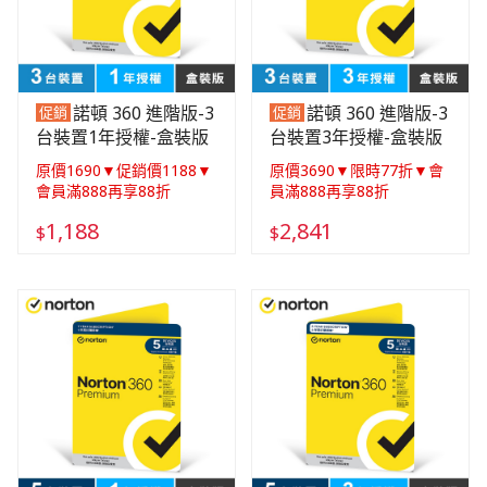
諾頓 360 進階版-3
諾頓 360 進階版-3
台裝置1年授權-盒裝版
台裝置3年授權-盒裝版
原價1690▼促銷價1188▼
原價3690▼限時77折▼會
會員滿888再享88折
員滿888再享88折
1,188
2,841
$
$