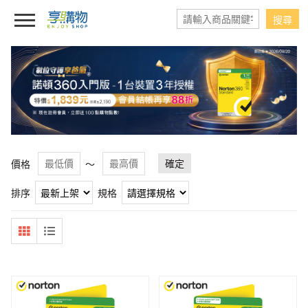
價格
～
確定
排序
規格