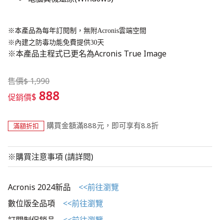
※本產品為每年訂閱制，無附Acronis雲端空間
​※內建之防毒功能免費提供30天
※本產品主程式已更名為Acronis True Image
售價
$
1,990
888
$
促銷價
購買金額滿888元，即可享有8.8折
滿額折扣
※購買注意事項 (請詳閱)
Acronis 2024新品
<<前往瀏覽
數位版全品項
<<前往瀏覽
訂閱制促銷品
<<前往瀏覽