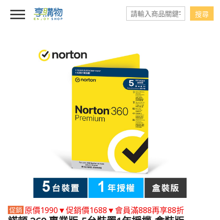
原價1990▼促銷價1688▼會員滿888再享88折