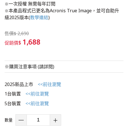
一次授權 無需每年訂閱
※
本產品程式已更名為Acronis True Image，並可自助升
​※
級2025版本(
教學連結
)
售價
$
2,690
1,688
$
促銷價
※購買注意事項 (請詳閱)
2025新品上市
<<前往瀏覽
1台裝置
<<前往瀏覽
5台裝置
<<前往瀏覽
數量