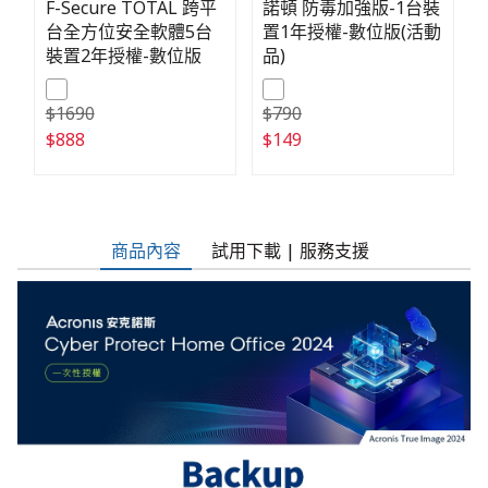
F-Secure TOTAL 跨平
諾頓 防毒加強版-1台裝
台全方位安全軟體5台
置1年授權-數位版(活動
裝置2年授權-數位版
品)
$1690
$790
$888
$149
商品內容
試用下載 | 服務支援