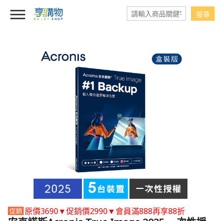
原價3690▼促銷價2990▼會員滿888再享88折