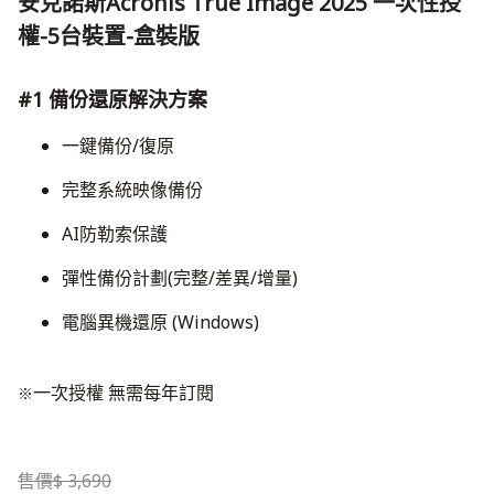
安克諾斯Acronis True Image 2025 一次性授
權-5台裝置-盒裝版
#1 備份還原解決方案
一鍵備份/復原
完整系統映像備份
AI防勒索保護
​彈性備份計劃(完整/差異/增量)
電腦異機還原 (Windows)
一次授權 無需每年訂閱
※
售價
$
3,690