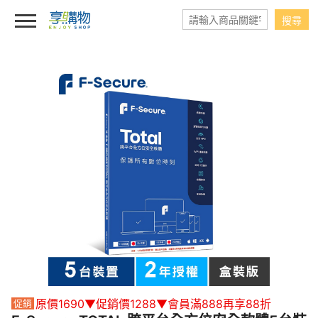
原價1690▼促銷價1288▼會員滿888再享88折