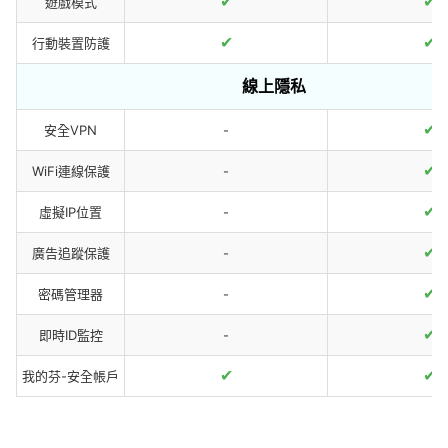
✔
✔
遊戲模式
✔
✔
行動裝置防護
線上隱私
✔
安全VPN
-
✔
WiFi連線保護
-
✔
虛擬IP位置
-
✔
廣告追蹤保護
-
✔
密碼管理器
-
✔
即時ID監控
-
✔
✔
我的芬-安全帳戶