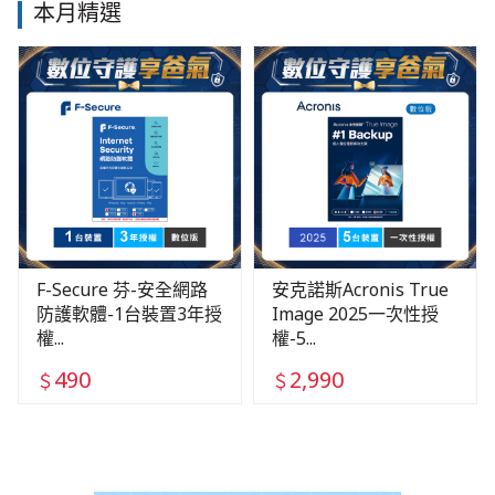
本月精選
F-Secure 芬-安全網路
安克諾斯Acronis True
防護軟體-1台裝置3年授
Image 2025一次性授
權...
權-5...
490
2,990
＄
＄