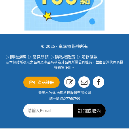
© 2026 - 享購物 版權所有
購物說明
常見問題
隱私權政策
服務條款
※本網站所標示之品牌及產品名稱為其品牌所屬公司擁有，並由台灣代理商授
權銷售使用。
產品註冊
營業人名稱:湛揚科技股份有限公司
統一編號:27760799