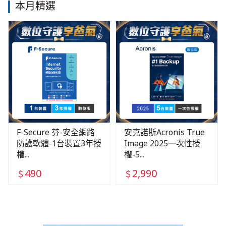
本月精選
F-Secure 芬-安全網路
安克諾斯Acronis True
防護軟體-1台裝置3年授
Image 2025一次性授
權...
權-5...
490
2,990
＄
＄