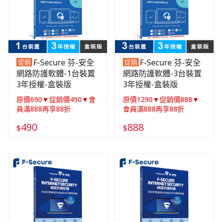
F-Secure 芬-安全
F-Secure 芬-安全
網路防護軟體-1台裝置
網路防護軟體-3台裝置
3年授權-盒裝版
3年授權-盒裝版
原價690▼促銷價490▼會
原價1290▼促銷價888▼
員滿888再享88折
會員滿888再享88折
490
888
$
$