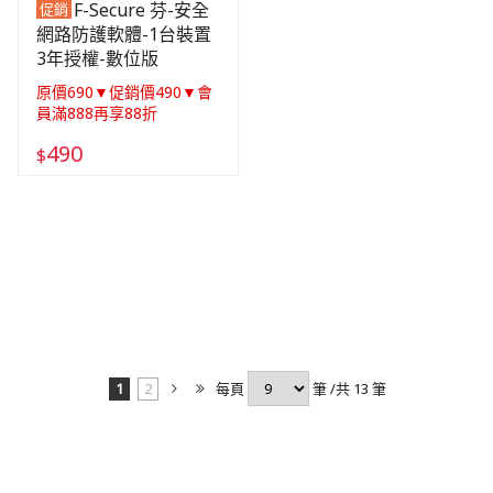
F-Secure 芬-安全
網路防護軟體-1台裝置
3年授權-數位版
原價690▼促銷價490▼會
員滿888再享88折
490
$
1
2
每頁
筆 /共 13 筆