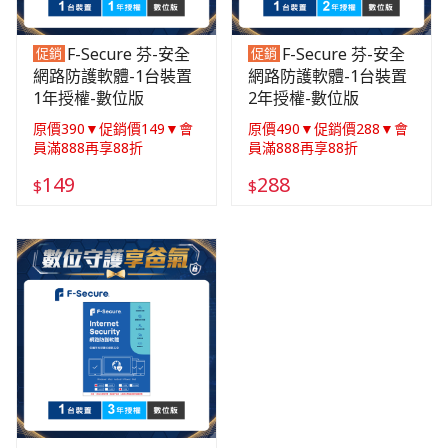
F-Secure 芬-安全
F-Secure 芬-安全
網路防護軟體-1台裝置
網路防護軟體-1台裝置
1年授權-數位版
2年授權-數位版
原價390▼促銷價149▼會
原價490▼促銷價288▼會
員滿888再享88折
員滿888再享88折
149
288
$
$