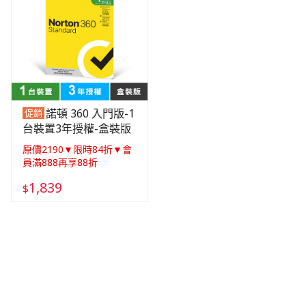
諾頓 360 入門版-1
台裝置3年授權-盒裝版
原價2190▼限時84折▼會
員滿888再享88折
1,839
$