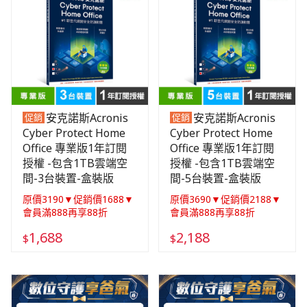
安克諾斯Acronis
安克諾斯Acronis
Cyber Protect Home
Cyber Protect Home
Office 專業版1年訂閱
Office 專業版1年訂閱
授權 -包含1TB雲端空
授權 -包含1TB雲端空
間-3台裝置-盒裝版
間-5台裝置-盒裝版
原價3190▼促銷價1688▼
原價3690▼促銷價2188▼
會員滿888再享88折
會員滿888再享88折
1,688
2,188
$
$