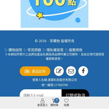
© 2026 - 享購物 版權所有
購物說明
常見問題
隱私權政策
服務條款
※本網站所標示之品牌及產品名稱為其品牌所屬公司擁有，並由台灣代理商授
權銷售使用。
產品註冊
營業人名稱:湛揚科技股份有限公司
統一編號:27760799
0
會員登入
購物車
收藏