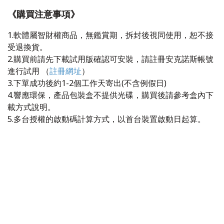
《購買注意事項》
1.軟體屬智財權商品，無鑑賞期，拆封後視同使用，恕不接
受退換貨。
2.購買前請先下載試用版確認可安裝，請註冊安克諾斯帳號
進行試用 （
註冊網址
）
3.下單成功後約1-2個工作天寄出(不含例假日)
4.響應環保，產品包裝盒不提供光碟，購買後請參考盒內下
載方式說明。
5.多台授權的啟動碼計算方式，以首台裝置啟動日起算。