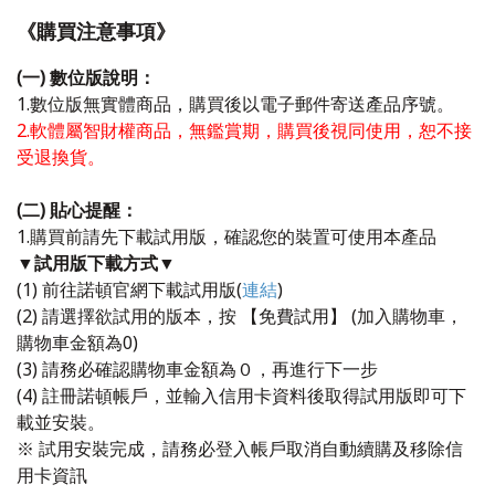
《購買注意事項》
(一) 數位版說明：
1.數位版無實體商品，購買後以電子郵件寄送產品序號。
2.軟體屬智財權商品，無鑑賞期，購買後視同使用，恕不接
受退換貨。
(二) 貼心提醒：
1.購買前請先下載試用版，確認您的裝置可使用本產品
▼試用版下載方式▼
(1) 前往諾頓官網下載試用版(
連結
)
(2) 請選擇欲試用的版本，按 【免費試用】 (加入購物車，
購物車金額為0)
(3) 請務必確認購物車金額為０，再進行下一步
(4) 註冊諾頓帳戶，並輸入信用卡資料後取得試用版即可下
載並安裝。
​※ 試用安裝完成，請務必登入帳戶取消自動續購及移除信
用卡資訊