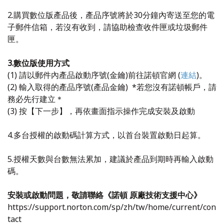
2.購買數位版產品後，產品序號將於30分鐘內寄送至您的電
子郵件信箱，若沒有收到，請協助檢查收件匣或垃圾郵件
匣。
3.數位版使用方式
(1) 請以郵件內產品啟動序號(金鑰)前往諾頓官網 (
連結
)。
(2) 輸入取得的產品序號(產品金鑰) *若您沒有諾頓帳戶，請
務必先行建立＊
(3) 按【下一步】，再依畫面指示操作完成安裝及啟動
4.多台授權的啟動碼計算方式，以首台裝置啟動日起算。
5.授權天數與台數無法累加，建議於產品到期時再輸入啟動
碼。
安裝或啟動問題，敬請聯絡《諾頓 原廠技術支援中心》
https://support.norton.com/sp/zh/tw/home/current/con
tact